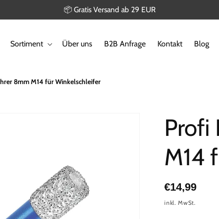
📦 Gratis Versand ab 29 EUR
Sortiment
Über uns
B2B Anfrage
Kontakt
Blog
ohrer 8mm M14 für Winkelschleifer
Profi
M14 f
Normaler
€14,99
Preis
inkl. MwSt.