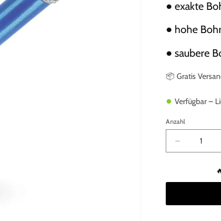
● exakte Bo
● hohe Bohr
● saubere B
📦 Gratis Versa
●
Verfügbar – Li
Anzahl
Verringere
die
Menge

für
Profi
Fliesenboh
8mm
M14