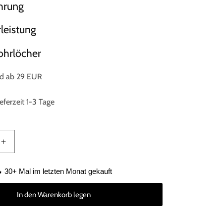
hrung
leistung
ohrlöcher
nd ab 29 EUR
eferzeit 1-3 Tage
Erhöhe
die
Menge
 30+ Mal im letzten Monat gekauft
für
Profi
In den Warenkorb legen
rer
Fliesenbohrer
8mm
M14