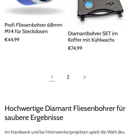
Profi Fliesenbohrer 68mm
M14 für Steckdosen
Diamantbohrer SET im
Normaler
€44,99
Koffer mit Kühlwachs
Preis
Normaler
€74,99
Preis
2
1
Hochwertige Diamant Fliesenbohrer für
saubere Ergebnisse
Im Handwerk und bei Heimwerkerprojekten spielt die Wahl des