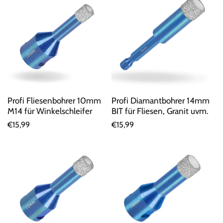
Profi Fliesenbohrer 10mm
Profi Diamantbohrer 14mm
M14 für Winkelschleifer
BIT für Fliesen, Granit uvm.
Normaler
€15,99
Normaler
€15,99
Preis
Preis