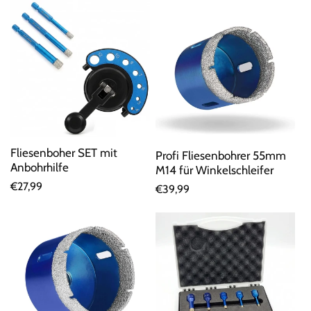
Fliesenboher SET mit
Profi Fliesenbohrer 55mm
Anbohrhilfe
M14 für Winkelschleifer
Normaler
€27,99
Normaler
€39,99
Preis
Preis