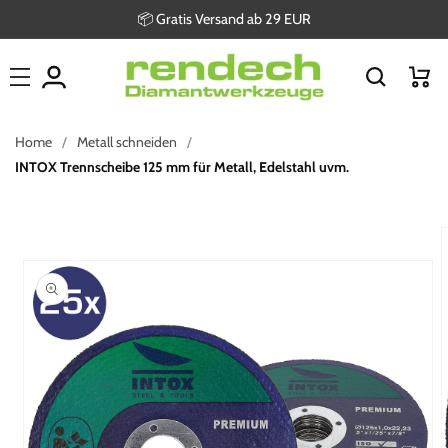
Direkt
📦 Gratis Versand ab 29 EUR
zum
Inhalt
Warenkor
Home
Metall schneiden
INTOX Trennscheibe 125 mm für Metall, Edelstahl uvm.
oduktinformationen
ringen