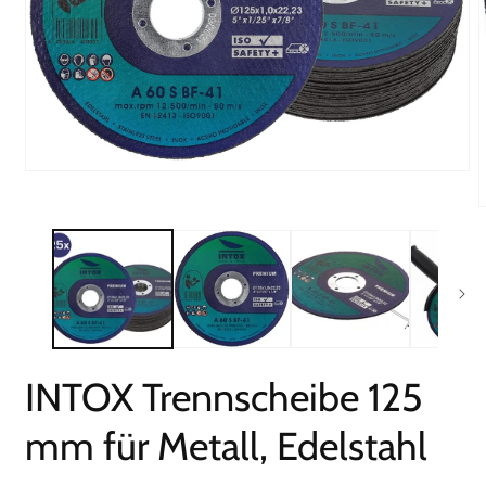
Medien
1
in
M
Modal
2
öffnen
i
M
ö
INTOX Trennscheibe 125
mm für Metall, Edelstahl