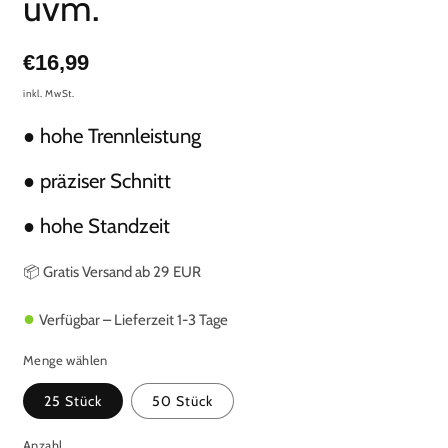
uvm.
Normaler
€16,99
Preis
inkl. MwSt.
● hohe Trennleistung
● präziser Schnitt
● hohe Standzeit
📦 Gratis Versand ab 29 EUR
●
Verfügbar – Lieferzeit 1-3 Tage
Menge wählen
25 Stück
50 Stück
Anzahl