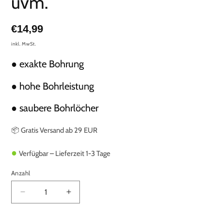
uvm.
Normaler
€14,99
Preis
inkl. MwSt.
● exakte Bohrung
● hohe Bohrleistung
● saubere Bohrlöcher
📦 Gratis Versand ab 29 EUR
●
Verfügbar – Lieferzeit 1-3 Tage
Anzahl
Verringere
Erhöhe
die
die
Menge
Menge