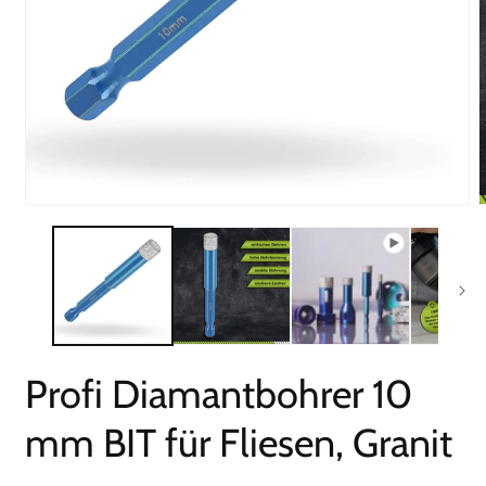
Medien
M
1
2
in
i
Modal
M
öffnen
ö
Profi Diamantbohrer 10
mm BIT für Fliesen, Granit