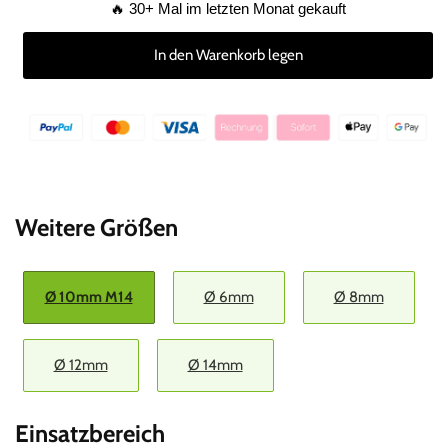
🔥 30+ Mal im letzten Monat gekauft
für
für
Profi
Profi
In den Warenkorb legen
Diamantbohrer
Diamantbohrer
10
10
mm
mm
BIT
BIT
für
für
Fliesen,
Fliesen,
Granit
Granit
uvm.
uvm.
Weitere Größen
Ø 10mm M14
Ø 6mm
Ø 8mm
Ø 12mm
Ø 14mm
Einsatzbereich