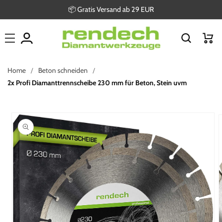
Direkt
📦 Gratis Versand ab 29 EUR
zum
Inhalt
Warenkor
Home
Beton schneiden
2x Profi Diamanttrennscheibe 230 mm für Beton, Stein uvm
oduktinformationen
ringen