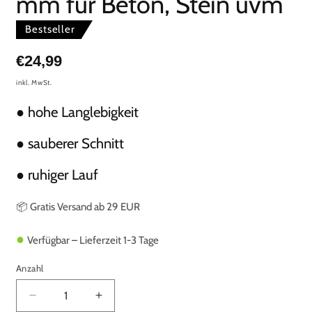
mm für Beton, Stein uvm
Bestseller
Normaler
€24,99
Preis
inkl. MwSt.
● hohe Langlebigkeit
● sauberer Schnitt
● ruhiger Lauf
📦 Gratis Versand ab 29 EUR
●
Verfügbar – Lieferzeit 1-3 Tage
Anzahl
Verringere
Erhöhe