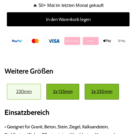
Menge
Menge
🔥 50+ Mal im letzten Monat gekauft
für
für
Turbo
Turbo
In den Warenkorb legen
Diamanttrennscheibe
Diamanttrennscheibe
125
125
mm
mm
für
für
Granit,
Granit,
Beton
Beton
uvm.
uvm.
Weitere Größen
230mm
2x 125mm
2x 230mm
Einsatzbereich
•
Geeignet für Granit, Beton, Stein, Ziegel, Kalksandstein,