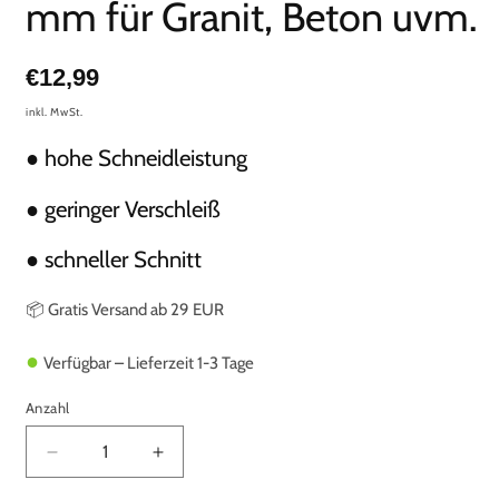
mm für Granit, Beton uvm.
Normaler
€12,99
Preis
inkl. MwSt.
● hohe Schneidleistung
● geringer Verschleiß
● schneller Schnitt
📦 Gratis Versand ab 29 EUR
●
Verfügbar – Lieferzeit 1-3 Tage
Anzahl
Verringere
Erhöhe
die
die