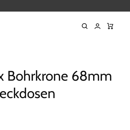
Einloggen
Warenkorb
ix Bohrkrone 68mm
teckdosen