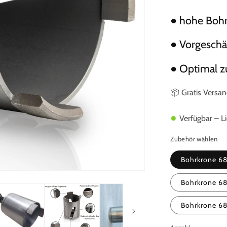
● hohe Bohr
● Vorgesch
● Optimal 
📦 Gratis Versa
●
Verfügbar – Li
Zubehör wählen
Bohrkrone 6
Bohrkrone 6
Bohrkrone 6