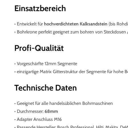
Einsatzbereich
•
Entwickelt für
hochverdichteten Kalksandstein
(bis Rohdi
•
Bohrkrone perfekt geeignet zum bohren von Steckdosen 
Profi-Qualität
•
Vorgeschärfte 12mm Segmente
•
einzigartige Matrix Gitterstruktur der Segmente für hohe B
Technische Daten
•
Geeignet
für alle handelsüblichen Bohrmaschinen
•
Durchmesser:
68mm
•
Adapter Anschluss M16
•
Passende Hersteller: Bosch Professional, Hilti, Makita, D