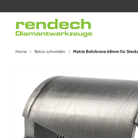
Direkt
zum
Inhalt
Home
Beton schneiden
Matrix Bohrkrone 68mm für Steck
Zu
Produktinformationen
springen