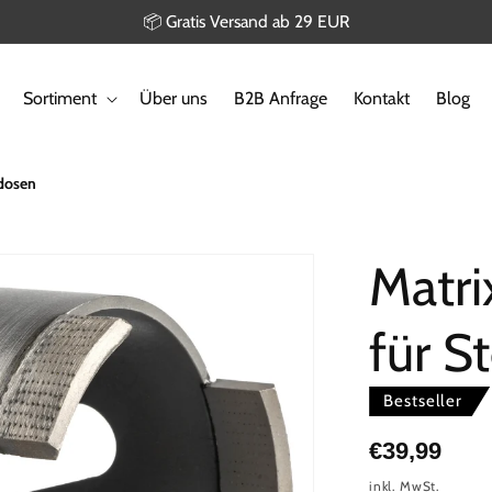
📦 Gratis Versand ab 29 EUR
Sortiment
Über uns
B2B Anfrage
Kontakt
Blog
dosen
Matr
für S
Bestseller
Normaler
€39,99
Preis
inkl. MwSt.