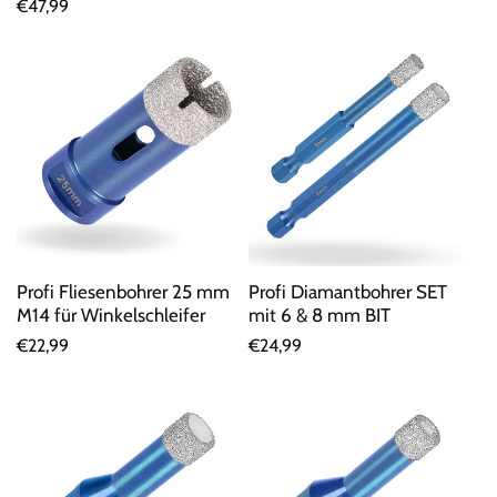
Normaler
€47,99
Preis
Preis
Profi Fliesenbohrer 25 mm
Profi Diamantbohrer SET
M14 für Winkelschleifer
mit 6 & 8 mm BIT
Normaler
€22,99
Normaler
€24,99
Preis
Preis