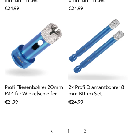
mm BIT im Set
Normaler
€24,99
Normaler
€24,99
Preis
Preis
Profi Fliesenbohrer 20mm
2x Profi Diamantbohrer 8
M14 für Winkelschleifer
mm BIT im Set
Normaler
€21,99
Normaler
€24,99
Preis
Preis
1
2