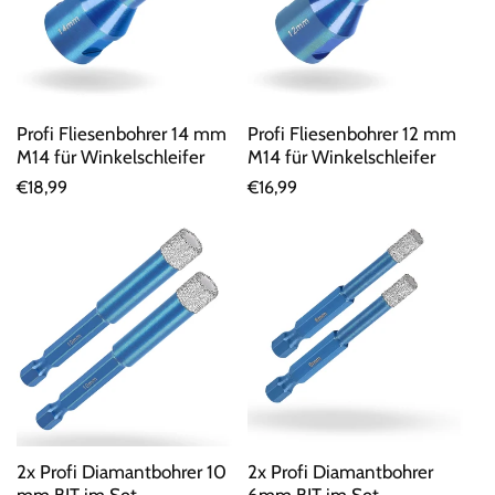
Profi Fliesenbohrer 14 mm
Profi Fliesenbohrer 12 mm
M14 für Winkelschleifer
M14 für Winkelschleifer
Normaler
€18,99
Normaler
€16,99
Preis
Preis
2x Profi Diamantbohrer
2x Profi Diamantbohrer 10
6mm BIT im Set